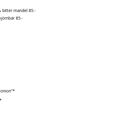
& bitter mandel 85:-
jörnbär 85:-
 onion”*
*