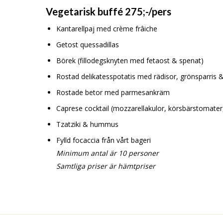
Vegetarisk buffé 275;-/pers
Kantarellpaj med crème frâiche
Getost quessadillas
Börek (fillodegsknyten med fetaost & spenat)
Rostad delikatesspotatis med rädisor, grönsparris &
Rostade betor med parmesankräm
Caprese cocktail (mozzarellakulor, körsbärstomater, 
Tzatziki & hummus
Fylld focaccia från vårt bageri
Minimum antal är 10 personer
Samtliga priser är hämtpriser