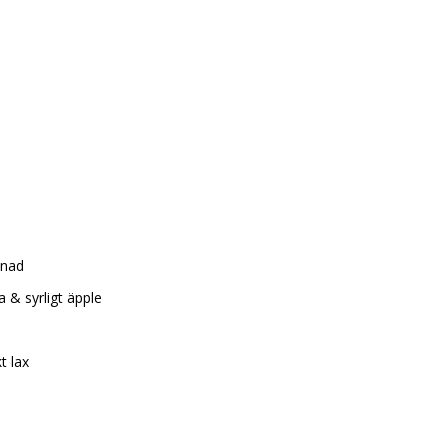
inad
 & syrligt äpple
t lax