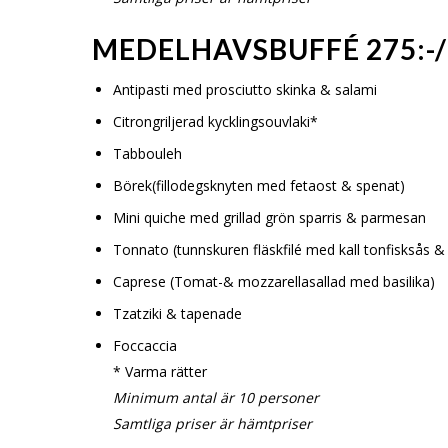
MEDELHAVSBUFFÉ 275:-
Antipasti med prosciutto skinka & salami
Citrongriljerad kycklingsouvlaki*
Tabbouleh
Börek(fillodegsknyten med fetaost & spenat)
Mini quiche med grillad grön sparris & parmesan
Tonnato (tunnskuren fläskfilé med kall tonfisksås & 
Caprese (Tomat-& mozzarellasallad med basilika)
Tzatziki & tapenade
Foccaccia
* Varma rätter
Minimum antal är 10 personer
Samtliga priser är hämtpriser