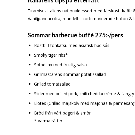
Tiramisu- Italiens nationaldessert med färskost, kaffe 
Vaniljpannacotta, mandelbiscotti marinerade hallon & b
Sommar barbecue buffé 275:-/pers
Rostbiff tonkatsu med asiatisk bbq sås
Smoky tiger ribs*
Sotad lax med fruktig salsa
Grillmästarens sommar potatissallad
Grillad tomatsallad
Slider med pulled pork, chili cheddarcrème & ”angry
Elotes (Grillad majskolv med majonäs & parmesan)
Bröd från vårt bageri & smör
* Varma rätter