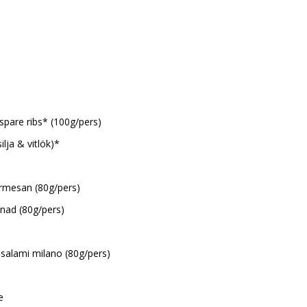
 spare ribs* (100g/pers)
ilja & vitlök)*
parmesan (80g/pers)
nad (80g/pers)
& salami milano (80g/pers)
e