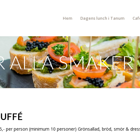
Hem
Dagens lunch i Tanum
Caf
R ALLA SMAKER
BUFFÉ
255,- per person (minimum 10 personer) Grönsallad, bröd, smör & dressi