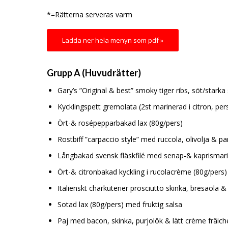
*=Rätterna serveras varm
Ladda ner hela menyn som pdf »
Grupp A (Huvudrätter)
Gary’s ”Original & best” smoky tiger ribs, söt/starka
Kycklingspett gremolata (2st marinerad i citron, pers
Ört-& rosépepparbakad lax (80g/pers)
Rostbiff ”carpaccio style” med ruccola, olivolja & 
Långbakad svensk fläskfilé med senap-& kaprismari
Ört-& citronbakad kyckling i rucolacrème (80g/pers)
Italienskt charkuterier prosciutto skinka, bresaola 
Sotad lax (80g/pers) med fruktig salsa
Paj med bacon, skinka, purjolök & lätt crème frâich