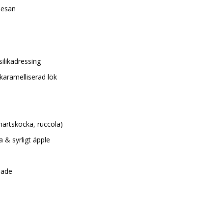
mesan
ilikadressing
karamelliserad lök
närtskocka, ruccola)
 & syrligt äpple
nade