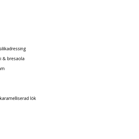
ilikadressing
mi & bresaola
räm
karamelliserad lök