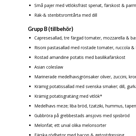
Små pajer med vitlöksfräst spenat, färskost & par
Räk-& stenbitsromtårta med dill
Grupp B (tillbehör)
Capresesallad, tre färgad tomater, mozzarella & bas
Risoni pastasallad med rostade tomater, ruccola & 
Rostad amandine potatis med basilikafärskost
Asian coleslaw
Marinerade medelhavsgrönsaker oliver, zuccini, kro
Krämig potatissallad med svenska smaker; dill, gurka
Krämig potatisgratäng med vitlök*
Medelhavs meze; liba bröd, tzatziki, hummus, tape
Gubbröra på grebbestads ansjovis med spisbröd
Melonfat; ett urval olika melonsorter
Färska rödbetor med bacon & getostdressing