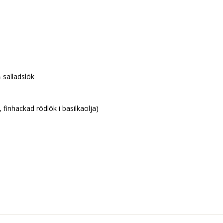
 salladslök
finhackad rödlök i basilkaolja)