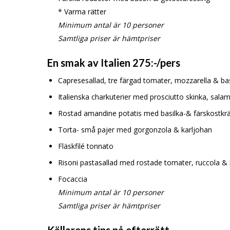
* Varma rätter
Minimum antal är 10 personer
Samtliga priser är hämtpriser
En smak av Italien 275:-/pers
Capresesallad, tre färgad tomater, mozzarella & bas
Italienska charkuterier med prosciutto skinka, sala
Rostad amandine potatis med basilka-& färskostk
Torta- små pajer med gorgonzola & karljohan
Fläskfilé tonnato
Risoni pastasallad med rostade tomater, ruccola & 
Focaccia
Minimum antal är 10 personer
Samtliga priser är hämtpriser
Källarens tips på efterrätt