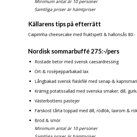
Minimum antal är 10 personer
Samtliga priser är hämtpriser
Källarens tips på efterrätt
Caipirinha cheesecake med fruktspett & hallonsås 80:-
Nordisk sommarbuffé 275:-/pers
Rostade betor med svensk caesardressing
Ört-& rosépepparbakad lax
Långbakad svensk fläskfilé med senap-& kaprismar
Krämig potatissallad med svenska smaker; dill, gurka
Västerbottens pastejer
Färskost tårta toppad med dill, rödlök, laxrom & rök
Bröd & smör
Minimum antal är 10 personer
Samtliga priser är hämtpriser